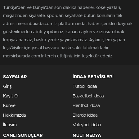
Türkiye'den ve Dünya’dan son dakika haberler, köşe yazıları,
magazinden siyasete, spordan seyahate bütün konuların tek
adresi mersinburada.com.tr platformunda; haber içerikleri kaynak
gösterilmeden alıntı yapılamaz, kanuna aykırı ve izinsiz olarak
kopyalanamaz, başka yerde yayınlanamaz. Aykırı işlem yapan
kişi/kişiler için yasal başvuru hakkı saklı tutulmaktadır.
mersinburada.com.tr tercih ettiğiniz için teşekkür ederiz.
SAYFALAR
İDDAA SERVİSLERİ
Giriş
Futbol İddaa
Kayıt Ol
Basketbol İddaa
Künye
Hentbol İddaa
Hakkımızda
Bilardo İddaa
İletişim
Voleybol İddaa
CANLI SONUÇLAR
MULTİMEDYA