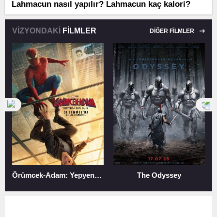
Lahmacun nasıl yapılır? Lahmacun kaç kalori?
VİZYONDAKİ
FİLMLER
DİĞER FİLMLER
Örümcek-Adam: Yepyeni Bir Gün
The Odyssey
MERSİN GEZİ REHBERİ