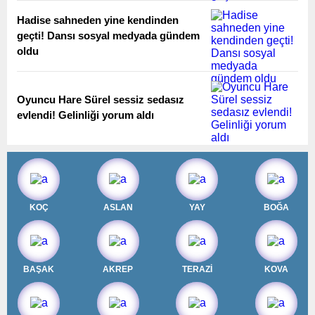
Hadise sahneden yine kendinden
geçti! Dansı sosyal medyada gündem
oldu
Oyuncu Hare Sürel sessiz sedasız
evlendi! Gelinliği yorum aldı
KOÇ
ASLAN
YAY
BOĞA
BAŞAK
AKREP
TERAZİ
KOVA