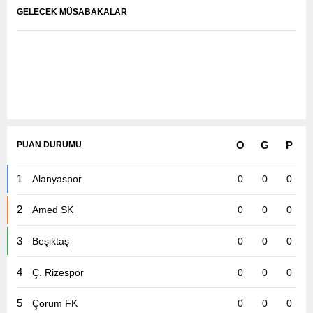
GELECEK MÜSABAKALAR
O
G
P
PUAN DURUMU
1
Alanyaspor
0
0
0
Karşılaşmalar Yükleniyor...
2
Amed SK
0
0
0
3
Beşiktaş
0
0
0
4
Ç. Rizespor
0
0
0
5
Çorum FK
0
0
0