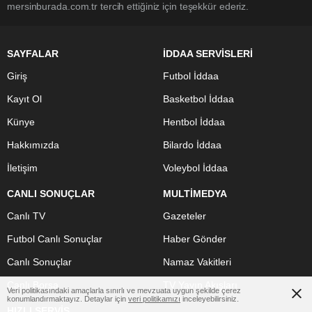
mersinburada.com.tr tercih ettiğiniz için teşekkür ederiz.
SAYFALAR
İDDAA SERVİSLERİ
Giriş
Futbol İddaa
Kayıt Ol
Basketbol İddaa
Künye
Hentbol İddaa
Hakkımızda
Bilardo İddaa
İletişim
Voleybol İddaa
CANLI SONUÇLAR
MULTİMEDYA
Canlı TV
Gazeteler
Futbol Canlı Sonuçlar
Haber Gönder
Canlı Sonuçlar
Namaz Vakitleri
Canlı Borsa
TV Yayın Akışları
Veri politikasındaki amaçlarla sınırlı ve mevzuata uygun şekilde çerez
konumlandırmaktayız. Detaylar için
veri politikamızı
inceleyebilirsiniz.
HIZLI SERVİS