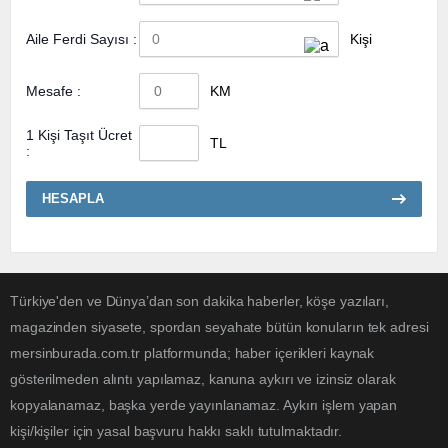
Aile Ferdi Sayısı :
Kişi
Mesafe :
KM
1 Kişi Taşıt Ücret
TL
:
HESAPLA
Türkiye'den ve Dünya’dan son dakika haberler, köşe yazıları,
magazinden siyasete, spordan seyahate bütün konuların tek adresi
mersinburada.com.tr platformunda; haber içerikleri kaynak
gösterilmeden alıntı yapılamaz, kanuna aykırı ve izinsiz olarak
kopyalanamaz, başka yerde yayınlanamaz. Aykırı işlem yapan
kişi/kişiler için yasal başvuru hakkı saklı tutulmaktadır.