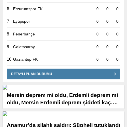
6
Erzurumspor FK
0
0
0
7
Eyüpspor
0
0
0
8
Fenerbahçe
0
0
0
9
Galatasaray
0
0
0
10
Gaziantep FK
0
0
0
DETAYLI PUAN DURUMU
Mersin deprem mi oldu, Erdemli deprem mi
oldu, Mersin Erdemli deprem şiddeti kaç,
deprem merkezi neresi?
Anamur’da silahlı saldırı: Şüpheli tutuklandı