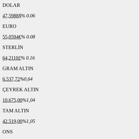
DOLAR
47,5988
$
% 0.06
EURO
55,0594
€
% 0.08
STERLİN
64,2110
£
% 0.16
GRAM ALTIN
6.537,72
%0,64
ÇEYREK ALTIN
10.675,00
%1,04
TAM ALTIN
42.519,00
%1,05
ONS