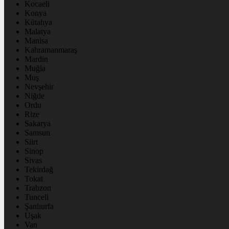
Kocaeli
Konya
Kütahya
Malatya
Manisa
Kahramanmaraş
Mardin
Muğla
Muş
Nevşehir
Niğde
Ordu
Rize
Sakarya
Samsun
Siirt
Sinop
Sivas
Tekirdağ
Tokat
Trabzon
Tunceli
Şanlıurfa
Uşak
Van