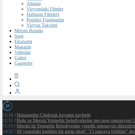
Altınlar
Vizyondaki Filmler
Haftanın Filmleri
Popüler Fragmanlar
Vizyon Takvimi
Mersin Burada
Spor
Ekonomi
Magazin
Videolar
Galeri
Gazeteler
15:10
/
Hüsamettin Cindoruk hayatını kaybetti
11:31
/
Bolu ve Mersin Yenişehir belediyelerine peş peşe operasyon! O
11:13
/
Mersin’de Yenişehir Belediyesine yönelik operasyon düzenlen
14:32
/
69 yaşındaki katilden bir garip itiraf! “15 parçaya böldüm” ded