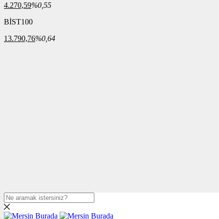
4.270,59
%0,55
BİST100
13.790,76
%0,64