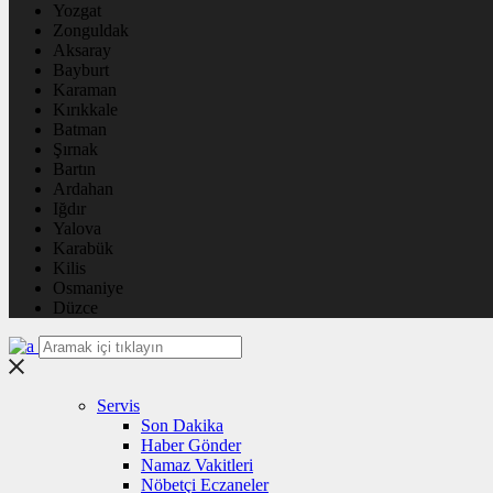
Yozgat
Zonguldak
Aksaray
Bayburt
Karaman
Kırıkkale
Batman
Şırnak
Bartın
Ardahan
Iğdır
Yalova
Karabük
Kilis
Osmaniye
Düzce
Servis
Son Dakika
Haber Gönder
Namaz Vakitleri
Nöbetçi Eczaneler