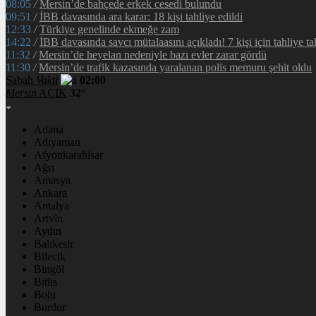
08:05
/
Mersin’de bahçede erkek cesedi bulundu
09:51
/
İBB davasında ara karar: 18 kişi tahliye edildi
12:33
/
Türkiye genelinde ekmeğe zam
14:22
/
İBB davasında savcı mütalaasını açıkladı! 7 kişi için tahliye ta
11:32
/
Mersin’de heyelan nedeniyle bazı evler zarar gördü
11:30
/
Mersin’de trafik kazasında yaralanan polis memuru şehit oldu
Sabah
Vakti
02:00
Mersin
AÇIK
32°
Adana
Adıyaman
Afyonkarahisar
Ağrı
Amasya
Ankara
Antalya
Artvin
Aydın
Balıkesir
Bilecik
Bingöl
Bitlis
Bolu
Burdur