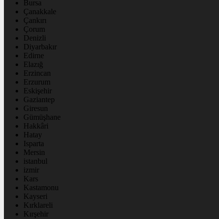
Bursa
Çanakkale
Çankırı
Çorum
Denizli
Diyarbakır
Edirne
Elazığ
Erzincan
Erzurum
Eskişehir
Gaziantep
Giresun
Gümüşhane
Hakkâri
Hatay
Isparta
Mersin
istanbul
izmir
Kars
Kastamonu
Kayseri
Kırklareli
Kırşehir