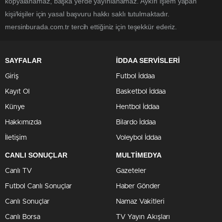
kopyalanamaz, başka yerde yayınlanamaz. Aykırı işlem yapan
kişi/kişiler için yasal başvuru hakkı saklı tutulmaktadır.
mersinburada.com.tr tercih ettiğiniz için teşekkür ederiz.
SAYFALAR
İDDAA SERVİSLERİ
Giriş
Futbol İddaa
Kayıt Ol
Basketbol İddaa
Künye
Hentbol İddaa
Hakkımızda
Bilardo İddaa
İletişim
Voleybol İddaa
CANLI SONUÇLAR
MULTİMEDYA
Canlı TV
Gazeteler
Futbol Canlı Sonuçlar
Haber Gönder
Canlı Sonuçlar
Namaz Vakitleri
Canlı Borsa
TV Yayın Akışları