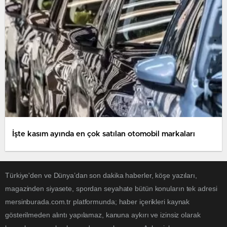
İşte kasım ayında en çok satılan otomobil markaları
Türkiye'den ve Dünya’dan son dakika haberler, köşe yazıları,
magazinden siyasete, spordan seyahate bütün konuların tek adresi
mersinburada.com.tr platformunda; haber içerikleri kaynak
gösterilmeden alıntı yapılamaz, kanuna aykırı ve izinsiz olarak